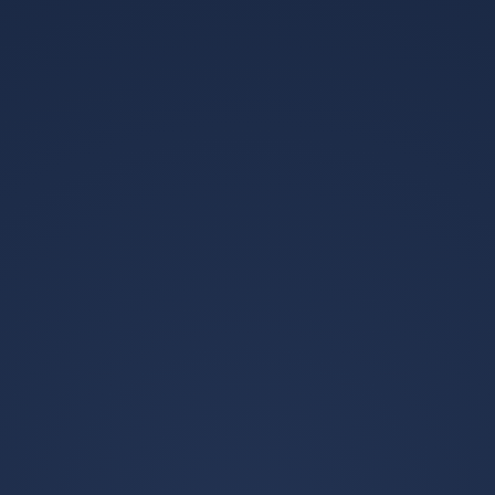
持不败，主队有望触底反弹。大阪樱花仍未磨合好，前两轮不
钢巴开局表现一般，反倒有利于改进战术，下周主场打亚冠