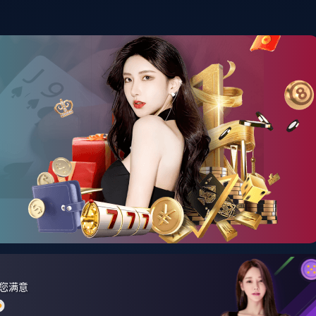
热点
战术解读
深度策划
战平狼队，英超降级鏖战仍未尘埃落定，
：0
或发起的合买，避免经济损失。
不要太晚发单。
度开售单场胜平负，一年一度的竞猜盛宴准时与广大彩民见面！