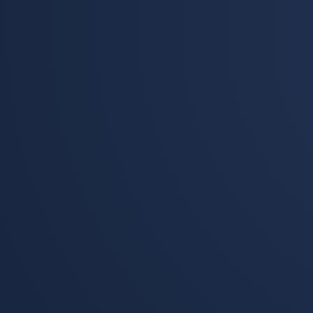
周六026 英超
伯恩茅斯VS西汉姆联
胜平负
胜@2.34、平@3.25
投注：20元
最高奖金：23.4-32.5元
理论中奖概率：65.2%
双方都基本保级成功，无欲无求的主队已经8轮
场不胜后很可能继续成为送分的对象。
周六061 德甲