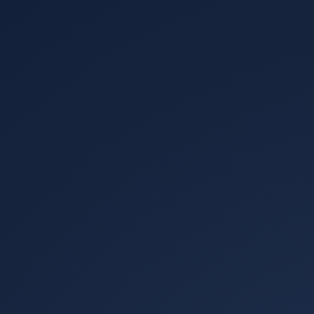
役势必死磕。双方战意不容置疑主胜是首选。
博胆
方案
周六003 日职
札幌冈萨多VS大阪樱花
胜平负
胜@2.60、平@3.05
投注：20元
最高奖金：26~30.5元
理论中奖概率：63.1%