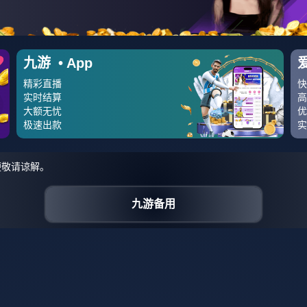
高。昔日冠军狼堡已经跌落至保级区，近4个客场3负1平，此