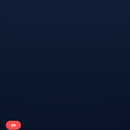
发表评论
6的苍穹
球版图
提交评论
开云体育入口
开云体育平台APP
开云平台
沪ICP证3223452号kaiyun Powered By
Z-BlogPHP
Theme By
前端老
白