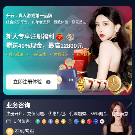
首页
战术解读
正文
开云体育下载-大连一方客场惊险胜出，连胜热潮继续
的简单介绍
开云体育
阅读：1078
2025-05-27 16:15:14
1、北京时间8月5日1935，2018赛季中超联赛第16轮继续开
战，上海上港做客对阵大连一方上半场，武磊错失破门良机
上港撤下雷文杰，换上吕文君下半场，卡拉斯科低射破门，
一方取得领先最终，全场比赛结束，上海上港在客场01不敌
大连一方，三连胜被对手终结，而主队则是止住三连败比赛
开始，上港率先。