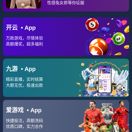
3、由于下周中有亚冠小组赛的缘故，代表中超出战的亚冠四
队率先开打，其中球迷对于广州恒大和上海上港各自的比赛
尤为关注，结果广州恒大在客场被上海申花22逼平，而上海
上港却继续连胜的步伐，在主场以20轻取华夏幸福，拿到中
超6连胜，并将积分榜的领先优势扩大到5分比起广州恒大首
轮输给广州富力，上海上。