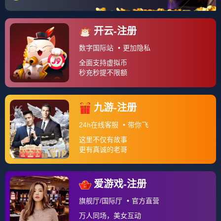
2、至此，武汉卓尔已经完成3连胜，首先是在主场21战胜了
中超种子队山东鲁能，其次是在主场又10战胜了实力不凡的
大连一方今天又在客场10战胜了刚刚晋级亚冠四强的广州恒
大，同时也让中超联赛的冠军再次成为了悬念而反观广州恒
大在联赛已经遭遇了3轮不胜，联赛积分优势进一步缩小到了
1分之差虽然广州。