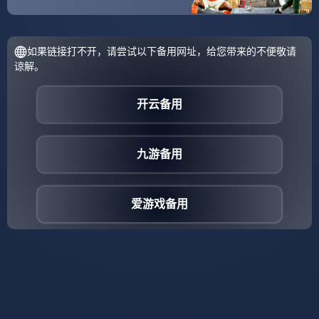
1.本站遵循行业规范，任何转载的稿件都会明确标注作者和来源；2.
本站的原创文章，请转载时务必注明文章作者和来源，不尊重原创
的行为开云体育将追究责任；3.作者投稿可能会经我们编辑修改或补
充。
相关文章
开云平台-唯一的瞬间，当贝林厄
开云体育中国-钢铁意志穿透中亚
姆的脚尖，改写了2026年A组的平
铁幕，库尔图瓦用拳头与怒吼，为
行宇宙
罗马尼亚凿开2026世界杯的星辰
大海