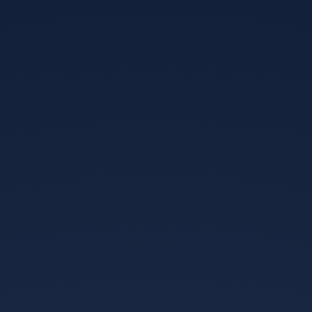
，尤文作客海布利0比2败北第40分钟，卡莫拉内西中场横传维埃
利再敲给插到禁区内的法布雷加斯，西班牙小将停球稍做调整
滚进球门左下角第68分钟，法布雷加斯中场。
回合比赛正式开始，双方此前首回合战为12，尤文图斯落后一
为球队失利的罪人，惨遭众人怒喷，足坛天骄或跌下神坛C罗转回
上的成绩不错，但是在欧冠赛场上的表现堪称。