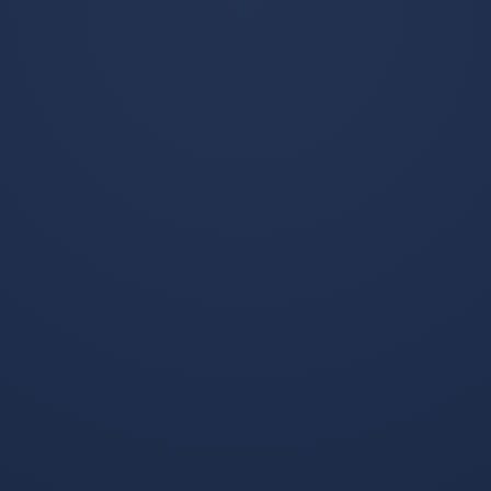
斯以01的比分不敌皇家马德里，错失了夺冠的机会5 20022003赛
，客场以12的比分输球，总比分以43的微弱优势淘汰了皇家马
尤文图斯在主场以20战胜。
丢失冠军50203赛季，冠军杯半决赛，尤文图斯主场31，客场1
，尤文主场20，客场01，总比分21淘汰皇马 708冠军杯小组赛，
赛皇马。
欧冠决赛输球之王，也是唯一一支在欧冠决赛中连败的球队，