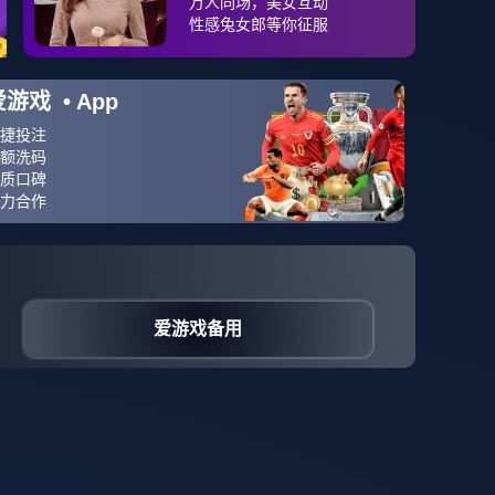
开云体育-火箭队成为新赛季黑马，突然崛起引发关注
最近发表
开云体育APP下载-扩展与构思
开云官网-构思
开云体育-构思（扩展思维）
开云体育入口-维京战吼再现奇迹，2026世
界杯，冰岛用闪电刺穿红魔，迪亚斯一剑封喉
开云体育下载-唯一，当逆转成为宿命，当
神勇写就永恒—2026世界杯G组生死战全记录
开云体育官方网站-当东瀛风骨遇上桑巴之
魂，内马尔领衔的波兰，如何用一场完胜改写
开云平台-唯一的瞬间，当贝林厄姆的脚
世界杯叙事
尖，改写了2026年A组的平行宇宙
开云APP-逆转之王，德布劳内一剑封喉，
喀麦隆在E组上演血色黎明
开云平台-当唯一成为宿命，2026世界杯H
组焦点战，哥斯达黎加的碾压美学与萨内的孤
开云平台-1.当魔笛奏响挽歌，2026世界杯H