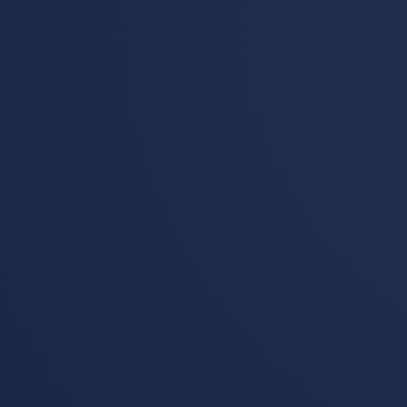
4 在19971998赛季的欧洲冠军杯决赛中，尤文图
季的欧洲冠军杯半决赛，尤文图斯在主场以31取胜
德里6 在20042005赛季的欧洲冠军杯18决赛，
49798赛季，冠军杯决赛，尤文图斯01负于皇马，
2，总比分43淘汰皇马60405赛季，冠军杯18决赛
尤文图斯主场21战胜皇家马德里82017年欧冠决
欧冠决赛输球最多的球队是尤文图斯，尤文图斯是