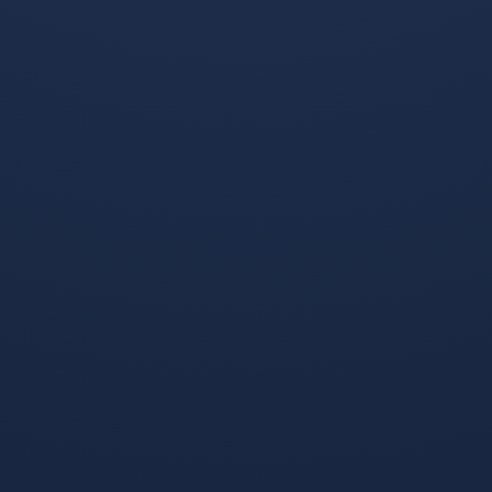
多尤文图斯在1997年的决赛中第一次尝到了失败的滋味，当
他们进入决赛，01输给了皇家马德里他们。
一，截至2015年10月，共10次夺得欧冠冠军，这些胜利分别
66年1998年2000年2002年和2014年在近七年的欧冠淘汰赛中，皇
文图斯在半决赛中淘汰皇马，最终。
43淘汰尤文图斯，打进欧冠四强北京时间2018年4月4日凌晨
合的比赛进行了一场焦点大战，意甲豪门尤文图斯在主场对战皇马上半
分，马塞洛进球全场比赛结束，皇马在客场。
图，比分44因客场进球少淘汰这次落败针对尤文危害非常大，这也
完全公布不成功，输得完全，输得激烈，下面尤文就需要遭遇赌
很多年持续对欧洲冠军杯冲击性的不。