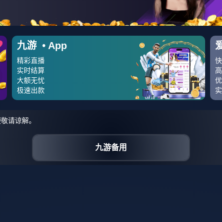
的纪录此前，本菲卡在1963年至。
在主场最后时刻才11逼平尤文回到阿尔卑，尤文图斯前10分钟就由
斯连续4次打进欧冠决赛的美梦击碎 当时只能通过报纸和电视回
钟，主场好像20领先后有个射空门居然。
次进入决赛，但以01的比分败给了阿贾克斯2 在19821983赛季，
到了19841985赛季，尤文图斯终于在决赛中品尝到了胜利的滋
季，他们在决赛中与阿贾克斯。
有C罗的尤文图斯都惨遭淘汰出局，而且一个是西甲冠军，另一个
，看来欧冠已经不是各自联赛冠军的表演之地了对于皇马来
是很好的鼓舞，可是却两回合都不敌英超豪强。
两球，90分钟内扳平总比分可惜对方在加时赛中再次率先得分
而被淘汰鉴于联赛太落后赶不上的事实，在过去九年成为意甲
抢了欧冠出局后，备受瞩目九年的尤文图斯。