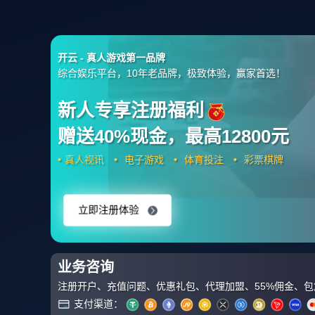
首页
体坛热点
正文
首页
球队新闻
体坛
开云APP-关于格拉德巴赫客
开云体育
阅读：279
2025-11-06 14:55:50
评论
奥格斯堡的球队位于奥格斯堡市，而勒沃库森的主
主场则在多特蒙德市门兴格拉德巴赫位于门兴格拉
队位于法兰克福市，弗赖堡的球队则在弗赖堡市汉
奥格斯堡市德甲联赛最显著的特点就是东西部的巨
在西柏林，属于西德，只占据了德甲九分之一的地
特法伦拥有6支德甲球队沙尔克04多特蒙德门兴