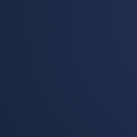
已经连续7轮德甲不胜，且遭遇三连败球队在进攻