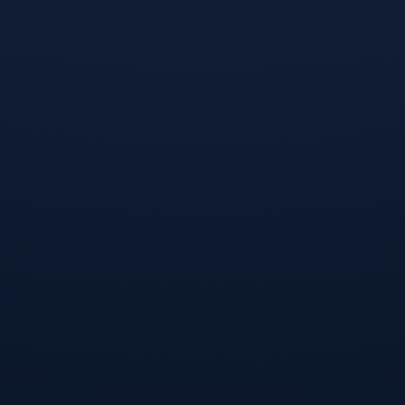
巅峰宣
开云平台-逆转之夜，喀麦隆的
开云体育APP下载-孤星耀世，
，挪威
咆哮，孙兴慜的权杖—2026世
2026世界杯巅峰对决，尼日利
制胜
界杯E组生死战全记录
亚力克卡塔尔，京多安一己之
防守反击铸就奇迹