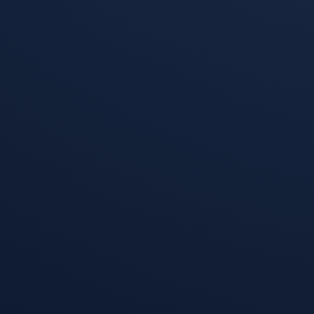
边，于是上赛季。
声
1.本站遵循行业规范，任何转载的稿件都会明确标
明
源，不尊重原创的行为开云体育将追究责任；3.作
相关文章
开云平台-1.当魔笛奏响挽歌，
开云体育中国-当门神
2026世界杯H组，克罗地亚用
帝，库尔图瓦的指尖，
最残酷的方式，给韩国上了一
言了2026世界杯D组的
堂逆转课（侧重戏剧性反转与
本
史诗感）