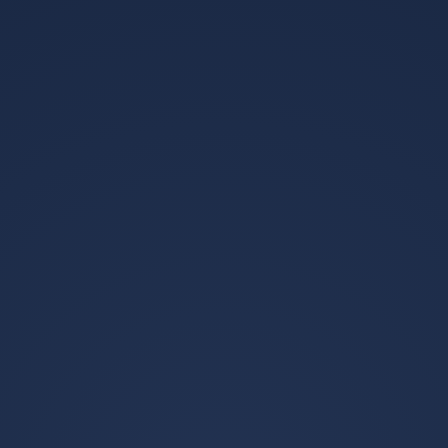
赛，还成功搭上了欧战的末班车这场胜利对于沃尔夫斯堡来说意
现出了强大的进攻火力三其他精彩比分 除了沃尔夫斯堡；多特蒙
所下滑，经过11轮比赛后，他们仅排名第六，与榜首的门兴格
，多特蒙德全场被压制，最终以04的比分失利，这场败仗对他们
，多特蒙德在主场的表现依然强势，本。
手记录并不占优势，过去10次面对多特取得2胜2平6负，处于
现更为出色他们上轮联赛主场60大胜门兴格拉德巴赫，取得两
赛次回合中，多特蒙德客场22踢平了格拉斯哥流浪者，最终以4
达不来梅，展现了强大的攻击力四名不同的球员为柏林赫塔进球，
分击败柏林联合，而法兰克福则在主场与升班马比勒菲尔德11战
比分狂胜对手，从而在积分榜上领跑；奥格斯堡VS弗赖堡 奥格斯
强敌门兴格拉德巴赫，展现出顽强的斗志此役主场迎战弗赖堡，
打法，并付出全部努力争取胜利弗赖堡弗赖堡近期状态低迷，