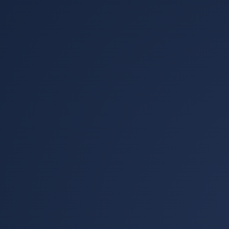
夫斯堡以81的悬殊比分横扫对手，不仅赢得了比
义非凡，他们时隔4个赛季再次杀入欧战赛场，展
德近况分析多特蒙德本赛季在德甲联赛中的表现有
拉德巴赫有6分的差距上一轮客场对阵拜仁的比赛
的士气和信心造成了严重打击然而，值得注意的是
然而，面对实力强劲的多特蒙德，奥格斯堡的历史交
明显落后的状态相比之下，多特蒙德在联赛中的表
场连续得分的佳绩尽管在周中的欧联杯淘汰赛附加
6的总；4 柏林赫塔在客场以41的大比分击败云
而不来梅则防线崩溃5 奥格斯堡在客场以31的比
平6 在此之前，拜仁已经在他们的比赛中以80的
堡奥格斯堡近期表现不俗，上轮联赛客场11逼平
奥格斯堡将延续上轮联赛的顽强意志，坚持自己的