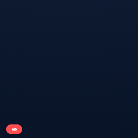
大海
提交评论
开云体育入口
开云体育平台APP
开云平台
沪ICP证3223452号kaiyun Powered By
Z-BlogPHP
Theme By
前端老
白