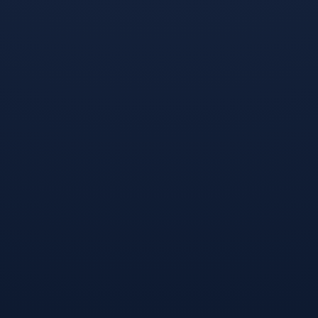
开云体育登录-绝杀之夜，橙衣军
开云体育下载-铁幕下的闪电，当
魂，范戴克一剑封喉，沙特爆冷掀
罗马尼亚的钢铁洪流碾过中亚绿
翻阿联酋，世界杯头名之战上演史
洲，萨卡在2026世界杯E组写下唯
诗逆转
一答案
开云官网-构思
开云体育-构思（扩展思维）
开云平台-唯一的瞬间，当贝林厄
开云体育中国-钢铁意志穿透中亚
姆的脚尖，改写了2026年A组的平
铁幕，库尔图瓦用拳头与怒吼，为
行宇宙
罗马尼亚凿开2026世界杯的星辰
发表评论