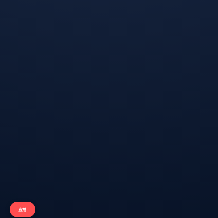
注脚
提交评论
开云体育入口
开云体育平台APP
开云平台
沪ICP证3223452号kaiyun Powered By
Z-BlogPHP
Theme By
前端老
白