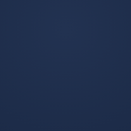
这不是一句空话,赛后采访中，托托·沃尔夫罕见地承认：“我们
被一支更聪明的车队打败了，哈斯今天的策略、执行、车手
表现，都无可挑剔。”
而哈斯车队领队施泰纳则在镜头前几乎哽咽：“我们花了两年
时间重建一切，从人员架构到技术理念，今天的结果证明，F
1的奇迹不是专属于豪门的故事。”
这不是一场运气的胜利,哈斯在过去的冬季研发周期中，彻底
重塑了赛车的空气动力学设计，尤其是尾翼和底板的气流引
导方案，与梅赛德斯打出了截然不同的思路，而佩雷兹，这
位曾被质疑“不如队友迅速”的车手，用一场统治级的表现碾碎
了所有偏见。
当我们回望这场比赛,它真正的震撼之处不在于“黑马赢了豪