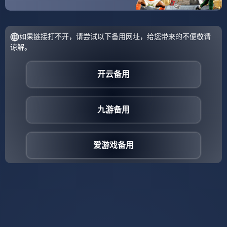
众爆发出震耳欲聋的欢呼，紧接着第51圈，他以一次教科书
般的DRS超车，在直道上硬吃汉密尔顿，将银箭的双车组合
彻底撕裂。
佩雷兹真正惊艳四座的时刻，是在第58圈。
那一圈,他跑出了1分41秒273的成绩，不仅刷新了赛道纪录，
更比梅赛德斯同圈的最快圈速快了整整0.6秒，这不是简单的
快，而是一种碾压式的统治力，赛后数据团队调出的遥测显
示，佩雷兹在那圈的第12至15号弯中，连续三个弯角的入口
速度都比汉密尔顿高出8公里/小时，且没有任何轮胎打滑的痕
迹。
在冲过终点线的那一刻,佩雷兹通过无线电说了一句让所有人
动容的话：“他们都说我们不够好，说我们只是充当背景板，
但今天，背景板变成了主角。”