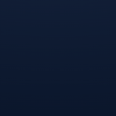
行宇宙
罗马尼亚凿开2026世界杯的星辰
大海
开云体育平台APP-1.红色风暴席
开云体育平台APP-2026世界杯巅
卷G组，比利时黄金一代的终极救
峰对决，日耳曼战车的钢铁齿轮，
赎，以齐耶赫为刃，刺穿塞尔维亚
如何碾碎非洲雄狮的野性冲锋
发表评论
防线（侧重救赎与个人英雄）