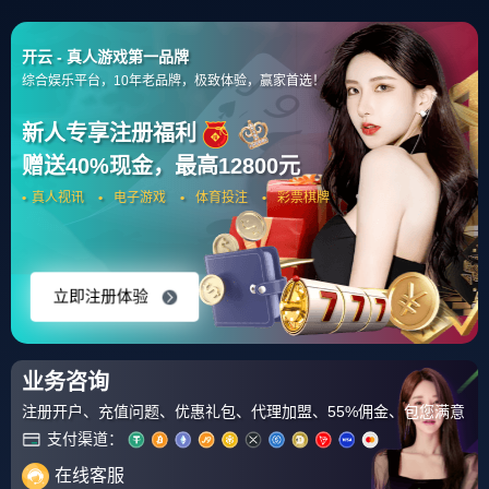
首页
战术解读
正文
开云体育中国-包含欧洲篮球联赛总决赛临近，谁将问
鼎冠军的词条
开云体育
阅读：489
2025-06-03 03:15:47
希腊篮球历史上的一颗璀璨明珠，帕纳辛纳科斯篮球俱乐部
于1922年诞生于雅典作为希腊最富有成就的球队，他们32次
荣膺希腊联赛冠军，展现出极强的统治力，尤其在21世纪，
仅有2002年这一个赛季未能捍卫冠军头衔俱乐部在欧洲赛场
同样赫赫有名，他们五次问鼎欧冠联赛的冠军宝座，分别是1
996年2000年2002年。