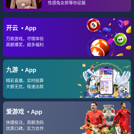
1.本站遵循行业规范，任何转载的稿件都会明确标注作者和来源；2.
本站的原创文章，请转载时务必注明文章作者和来源，不尊重原创