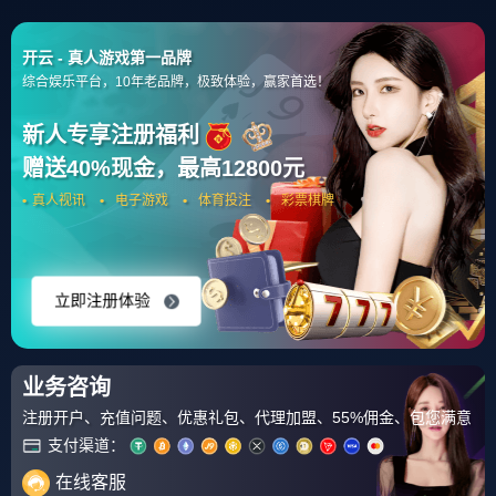
首页
体坛热点
正文
开云平台-猛龙大胜暴风，活塞击败奇才
开云体育
阅读：342
2025-11-17 03:45:11
谈及个人单场得分纪录，不得不提到两位传奇球员张伯伦和
科比·布莱恩特张伯伦在1962年3月2日的比赛中，以惊人的表
现独得100分，同时抢下25个篮板，帮助费城勇士以169147
大胜尼克斯而科比·布莱恩特在2006年1月23日的比赛中，带
领湖人以127104击败猛龙，个人独得81分，刷新了现役球员
的单场得分。
底特律活塞活塞队目前位于联盟东部倒数第2名，61场联赛15
胜46负，整体表现糟糕活塞队的进攻乏力，是目前联盟东部