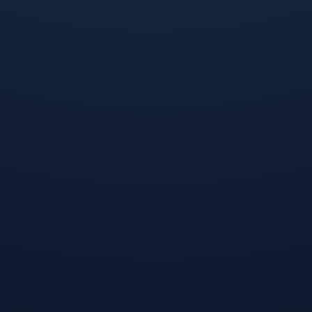
开云体育APP下载-蓝白风暴席卷
开云体育-锋线风暴下的巅峰宣言
沙漠，努涅斯领衔，哥伦比亚以完
—2026世界杯关键战，挪威攻势
美默契宣告世界杯霸权回归
如潮，C罗领航制胜
开云平台-逆转之夜，喀麦隆的咆
开云体育APP下载-孤星耀世，202
哮，孙兴慜的权杖—2026世界杯E
6世界杯巅峰对决，尼日利亚力克
组生死战全记录
卡塔尔，京多安一己之防守反击铸
发表评论
就奇迹