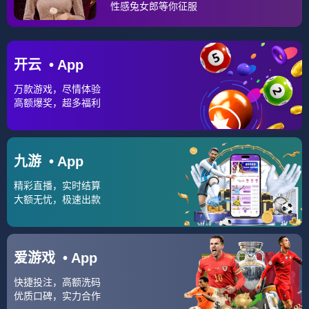
篮网，猛龙主场以142113大胜活塞，国王客场以129113轻取
独行侠，凯尔特人客场以102100险胜灰熊，雷霆以13491大
胜开拓者，步行者以116128不敌魔术，骑士以121103力克掘
金7 在。
NBA常规赛揭幕战，奇才客场9883大胜猛龙范弗利特三分德
拉季奇中投猛龙率先50，库兹马三分为奇才率先得分，之后
丁威迪和比尔也连续得分，奇才反超比分范弗利特又是连续
得分，不过随后奇才就多点开花占据领先，节末哈雷尔连续
砍分，首节奇才2618领先第二节德拉季奇上篮得手再中三
分，随后助攻。
东部第一猛龙队VS第八奇才队猛龙队依靠球队深度牢牢掌控
比赛，最终击败奇才队奇才队的核心球员沃尔在关键时刻多
次上篮不中，导致球队扳平甚至反超对手的希望破灭猛龙队
和奇才队的“双枪”组合表现都不是特别完美，而伊巴卡和莫里