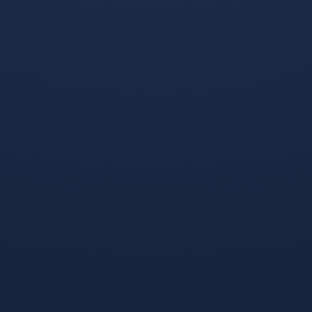
尔维亚半场球不少，近15场比赛多达14场比赛半场有得失
球；在比赛前，中国队进行了充分的备战，尽管在前三轮比
赛中未能取得理想的积分，但队员们表示将全力以赴，争取
在主场赢得胜利中国队主教练伊万科维奇和队员韦世豪在赛
前发布会上表达了赢下比赛的决心，并提到球队在逐步适应
主教练的战术要求，相信球迷们会在比赛中看到球队的变化
比赛结果是中国队以21。
4、中场是法国队的强点之一，球队在这个位置上拥有多名技
术细腻视野开阔的球员例如，保罗middot博格巴和恩戈洛mid
dot坎特这对搭档，就能够在攻守两端都发挥出巨大作用博格
巴擅长组织进攻，而坎特则以他出色的跑动和拦截能力著
称，两人在中场的配合默契，是法国队控制比赛节奏的关键
在前锋线上，法国。