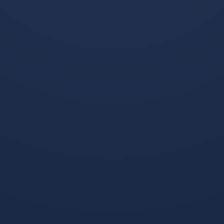
3、在2007年欧洲女篮锦标赛中，俄罗斯国家女子篮球队展现
出了强大的实力与稳定的表现在关键的决赛中，她们以7468
的比分力克西班牙队，成功获得了进军北京奥运会的宝贵资
格此次胜利不仅是俄罗斯队在欧洲女篮锦标赛中的辉煌时
刻，也创造了历史，因为这是欧锦赛历史上首次出现男女比
赛决赛队伍相同的罕见现象；2塞尔维亚塞尔维亚现世界排名
第29，球队打法硬朗，讲究整体，但大赛能力一般塞尔维亚
首场欧预赛主场20击败立陶宛，取得本届欧预赛开门红，塞