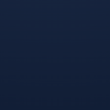
1.本站遵循行业规范，任何转载的稿件都会明确标注作者和来源；2.
本站的原创文章，请转载时务必注明文章作者和来源，不尊重原创
的行为开云体育将追究责任；3.作者投稿可能会经我们编辑修改或补
充。
相关文章
开云平台-1.当魔笛奏响挽歌，202
开云体育中国-当门神成为上帝，
6世界杯H组，克罗地亚用最残酷
库尔图瓦的指尖，如何预言了202
的方式，给韩国上了一堂逆转课
6世界杯D组的唯一剧本
（侧重戏剧性反转与史诗感）