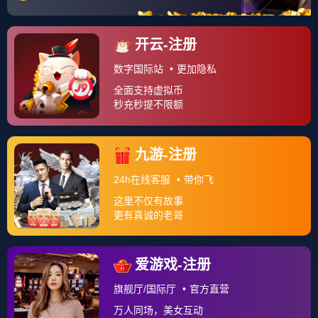
个小组；3 中场法国中场球员以其技术和战术理解著称，预计
将在比赛中扮演组织进攻防守转换的关键角色，并为队友创
造得分机会4 攻击线前锋线上，法国汇聚了众多技术高超速度
惊人的攻击手这些球员预计将在比赛中寻找并把握进球机
会，为球队争取胜利5 年轻球员的崛起近年来，法国足坛涌现
出不少；尤戈维奇在1998年世界杯上亮相，那时他已经开始
崭露头角，成为南队不可或缺的中场支柱他的控球技术精
湛，是球队攻防转换的关键人物然而，伤病曾让他在预赛阶
段缺席了大部分比赛对于他来说，欧洲杯可能是一个决定性
的舞台，可能是他最后一次争取荣誉的机会，对于他的职业
生涯来说，这无疑是一场；这场比赛是国际足联2026世界杯
亚洲区预选赛第三阶段的一场关键对决，中国队在主场迎战
印尼队比赛地点位于青岛市城阳区靖城路1号的青岛青春足球
场对于中国队来说，这是一场至关重要的比赛，因为他们在