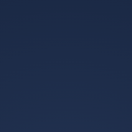
有众多技术精湛速度快的攻击手他们将负责在比赛中寻找破
门良机，为球队争取胜利5 球员更新换代的趋势近年来，法国
足球界涌现出了一批年轻有为的球员随着比赛的临近，一些
新生代球员可能会成为阵容中的关键成员，与老一辈球员共
同组成强大的法国队6 教练团队的；创造得分机会5 适应性与
灵活性4231阵型强调球员间的协作和灵活性，要求球员具备
高技术水平和战术理解通过灵活调整战术，球队可以在比赛
中保持主动，争取胜利总结来说，4231阵型适用于多种战
术，关键在于根据比赛情况和对手特点进行合理调整球员之
间的默契配合和战术执行能力是实现这些战术的基础；对于
两支晋级的球队来说，决赛将是一场决定赛季成败的关键战
役无论是利物浦和切尔西，还是AC米兰和曼联，他们都将全
力以赴，争取在决赛中取得胜利比赛结果将对两支球队的赛
季成绩产生重大影响，因此他们一定会为此做好充分的准备