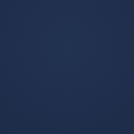
从未踏足前南斯拉夫土地的英国人（父亲是非裔，母亲是白
人），却成为了格子军团历史上最独特的“外来核心”，他像一
面镜子，映照出足球在全球化时代的崭新面貌——国籍不再
定义归属，技术、意志与热爱才是语言。
当赛后新闻发布会上,有记者问贝林厄姆如何看待自己“不像克