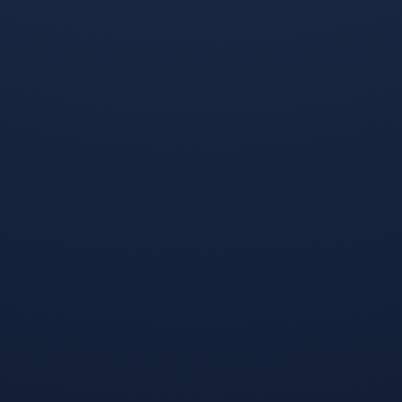
相关文章
开云平台-1.当魔笛奏响挽歌，202
开云体育中国-当门神成为上帝，
6世界杯H组，克罗地亚用最残酷
库尔图瓦的指尖，如何预言了202
的方式，给韩国上了一堂逆转课
6世界杯D组的唯一剧本
（侧重戏剧性反转与史诗感）
开云体育登录-沙漠绿洲的奇迹，
开云体育在线-北欧旋风撕裂东欧
当布罗佐维奇点燃2026世界杯E
铁幕，丹麦三叉戟屠戮之夜，加维
组，乌兹别克斯坦的进攻狂想曲
的魔术让B组提前沦为独角戏