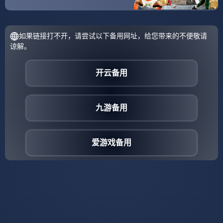
5、小威也是五获最佳女运动员奖最佳团队奖的竞争中，一级
方程式世界冠军梅赛德斯AMG队在法国戴维斯杯网球队金州
勇士篮球队，欧洲冠军杯获得者皇家马德里足球队等包围中
突围，西班牙高尔夫选手赛尔吉奥·加西亚获得年度最佳突破
奖意大利足球巨星拥有“罗马王子”美誉的托蒂获得了劳伦斯体
育奖特别成就奖。