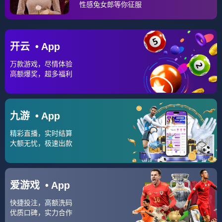
4、这并不是个别案例，仅仅在24日至28之间，东京奥运会就
有20名志愿者和工作人员中暑，数名运动员因高温影响了比
赛气温炎热加上东京独特的地形环境，带来了异常潮湿的气
候环境，进而变成了带给选手的“双重暴击”，俄罗斯网球选手
丹尼尔·梅德韦杰夫甚至表示自己由于过于潮湿而“无法正常呼
吸”气候湿热的另。