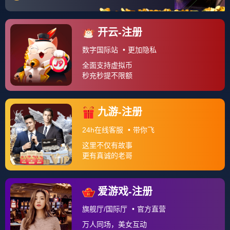
国字号球队备战篮球公园涵盖CBANBA赛事集锦及球员专访
健身动起来科学健身指导节目艺术里的奥林。
3、欧洲人很喜欢健身之类的，看看近段时间的新闻，俄罗斯
总统普京和总理梅德韦杰夫这样高年龄的人还在健身房锻炼
体魄，期间还看不到他们气喘的情况，就更不用说网球运动
员了，拿伊万尼塞维奇，卡洛维奇这种堪称变态的发球大炮
来说，当其他选手面对他们的发球局时，你只要站在原地抬
头看天就行了，因为球会在一。