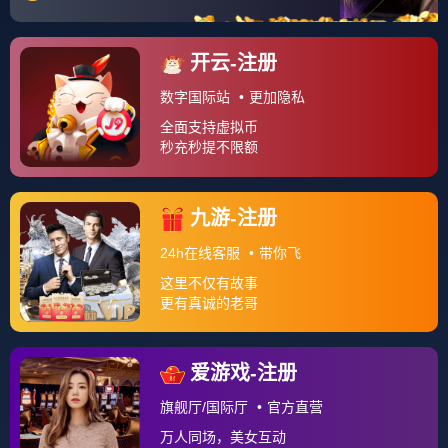
第一、 突然改变发球的姿势或站位
例如经常站在正手位发球的，突然站到反手位发球； 经
常用正手发球的，突然改用球拍反面发球，对方对于不熟悉
的姿势、站位发来的球，很难吃透，不敢贸然发力进攻，往
往采用非常保守或中庸的方法接过去，这样接过去的球质量
不可能很高，发球方则可以抓住机会，予以痛击，拿下关键
一分；
第二、 突然改变发球的旋转变化
例如经常利用相似姿势发出上、下旋变化的，突然用相
似姿势发出不转球，或用相似姿势发出座、右侧旋，对方往
往习惯于用同样的方法接你的某一类发球，因此，这些不常