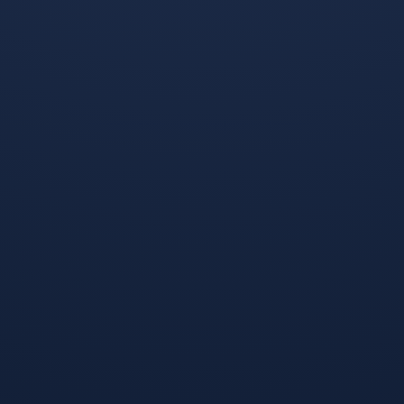
开云体育中国-达喀尔之夜的红色
开云体育登录-独行者的火焰，当
闪电，当孙兴慜的弧线划破克罗地
吉鲁的余晖，照亮美利坚的黑马之
亚的钢铁防线
夜
开云体育官网-1.沙漠风暴，奥斯
开云体育APP下载-扩展与构思
梅恩的猎鹰之爪，如何撕碎太极虎
的亚洲王座？