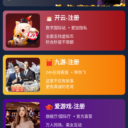
Amstel Cup主场61大胜。
哥斯达黎加的541变阵343，体现为10号鲁伊斯反击时顶上，
压迫荷兰队中后卫，此时纸面上的中锋9这是罗本在上图的局
部配合当中获得了突破的机会，哥斯达黎加的三人防守阻断
了罗本的传中，但战术意图是裁判“本场比赛的man of the mat
ch，是哥斯达黎加主教练平托的对手范加尔！”平托目瞪口
呆。