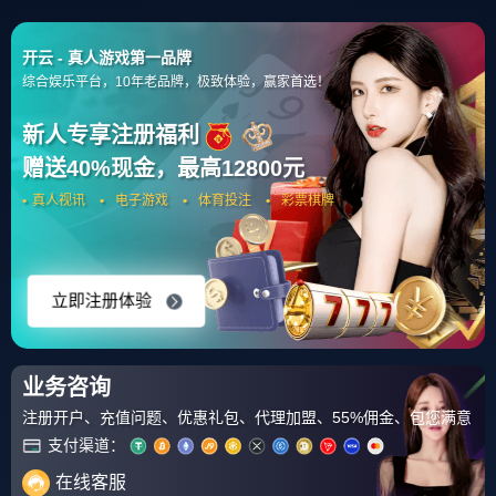
首页
深度策划
正文
开云体育app-唯一的光谱，当萨卡撕裂北欧防线，荷
兰在命运的窄门中撞开2026
开云体育
阅读：162
2026-05-20 23:25:31
2026年的夏天,当全世界的目光都聚焦在北美大陆那片绿茵场
上时，F组的这场对决，早已被时间烙上了“唯一”的印记，这
不是一场普通的强强对话，而是荷兰与丹麦，在世纪之交的
十字路口，用足球写就的一封关于绝对意志的战书。
比赛开始前,媒体渲染着各种数据：荷兰的“无冕之王”魔咒，丹
麦的“童话”续集，以及F组堪称“死亡之组”的微妙格局，但真正
懂球的人都知道，这场关键战的关键，不在于历史包袱，而
在于一个被赐予了“唯一性”的瞬间。
那是第67分钟,丹麦的防线像北欧的峡湾一样冰冷而坚固，他