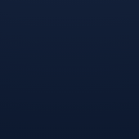
开云下载-逆转之夜，当战术纪律
开云体育登录-致命一击的另一种
击碎技术神话—2026世界杯A组关
定义，当萨内、替补席与命运在2
键战墨西哥式胜利的深层解码
026年G组交织
开云体育下载-1.热血风格，绝
开云体育在线-蓝金双雄的碰撞，
杀！维尼修斯一剑封喉，美利坚战
当欧洲红魔遇上巴尔干之鹰—202
车碾碎中亚铁骑！
6世界杯G组焦点战，格列兹曼用
大师级表演定义唯一
开云体育在线-铁桶阵掀翻星条
开云体育中国-中场定乾坤，当塞
旗，内马尔灵光一现—喀麦隆用最
尔维亚的铁血碾过南美天才，加维
丑陋的方式，赢下最关键的生死战
用控制力为2026世界杯写下最强
发表评论
注脚