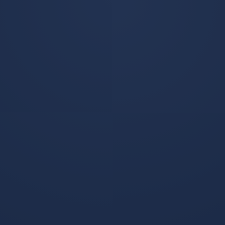
行者队122107战胜了客场作战的圣路易队，取得了在新主场
的首个胜利该赛季步行者队45胜198485赛季，球队在头两个
月的比赛中3胜21负，其中的12连败平了球队历史纪录最后的
战绩是22胜60。
12、北京时间11月26日，NBA常规赛精彩继续，以下是明日
赛事部分前瞻一国王712VS 湖人10101130湖人将在主场迎战
国王，这场比赛将是两队本赛季的第二次交锋在安东尼戴维
斯因病休战的情况下，解禁复出的勒布朗詹姆斯全场轰下赛
季新高的39分，带领湖人通过加时以124116战胜步行者对。
13、1 4月17日周日，0030，猛龙队主场2 4月19日周二，07
00，猛龙队主场3 4月22日周五，0730，步行者队主场4 4月2
4日周日，0300，步行者队主场二迈阿密热火队对阵夏洛特黄
蜂队1 4月18日周一，0530，热火队主场2 4月21日周四，07