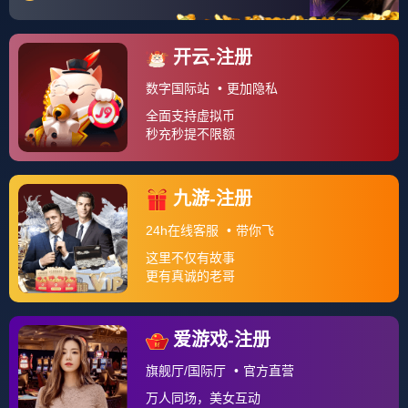
为主力队员的上场时间摆在那里。要说状态还没回来，这个
可以理解。盼望着看詹韦连线的我，那一刻心酸了，相信和
我一样的人还是有的。所以，不要猜了，看看我们关注的球
星们，他们赛后是怎么说的。
赛后詹姆斯接受了采访，詹姆斯说道。“个人角度来说，
我还不在状态，我能感觉到这一点，这只是我自从总决赛后
第一次参与正式比赛。所以我在传球时机上把握得不太好，
出现了很多失误，因此我也影响了全队的表现，导致队友们
的比赛时机也出现了问题。”当记者问道新赛季开幕战时，詹
姆斯表示还得调整，有许多新人加盟的情况下，两三周时间
磨合是不容易的。