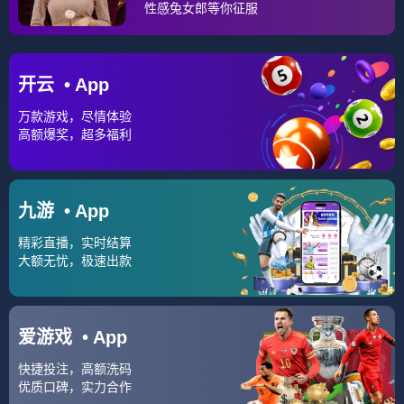
詹姆斯在社交媒体上晒出他和韦德在今天这场比赛中的
照片，并配文写道：“再次回到赛场并和我的兄弟@德怀恩-韦
德一起出战，这显示了我们为什么是兄弟！#为了伟大而奋斗
#WoW。”
詹姆斯谈了和韦德在一起的心情，韦德也不会悄悄坐
着。所以也更新了Instagram，发布了一张自己与队友勒布朗-
詹姆斯的合影，并谈到了两人再次合作的感受。韦德写
道：“我们就是花生酱和果冻。现在球队还有很多工作等着我
们来做，但是能够和我的兄弟@勒布朗-詹姆斯再次为同一支
球队效力的感觉真的太棒了。”