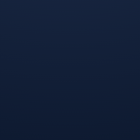
铁防线与孙兴慜的闪电速度击溃喀
场被预言颠覆的碾压与萨内的不朽
麦隆
独白
开云下载-逆转之夜，当战术纪律
开云体育登录-致命一击的另一种
击碎技术神话—2026世界杯A组关
定义，当萨内、替补席与命运在2
键战墨西哥式胜利的深层解码
026年G组交织
开云体育下载-1.热血风格，绝
开云体育在线-蓝金双雄的碰撞，
杀！维尼修斯一剑封喉，美利坚战
当欧洲红魔遇上巴尔干之鹰—202
车碾碎中亚铁骑！
6世界杯G组焦点战，格列兹曼用
发表评论
大师级表演定义唯一