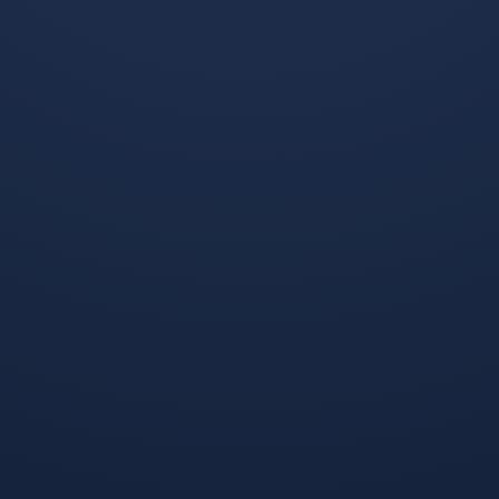
充。
相关文章
开云体育官方网站-当东瀛风骨遇
开云APP-逆转之王，德布劳内一
上桑巴之魂，内马尔领衔的波兰，
剑封喉，喀麦隆在E组上演血色黎
如何用一场完胜改写世界杯叙事
明
开云体育app-碾压与统治，2026
开云体育下载-当安第斯雄鹰撕裂
世界杯E组焦点战，美国如何用钢
斗牛士战袍，2026世界杯A组，一