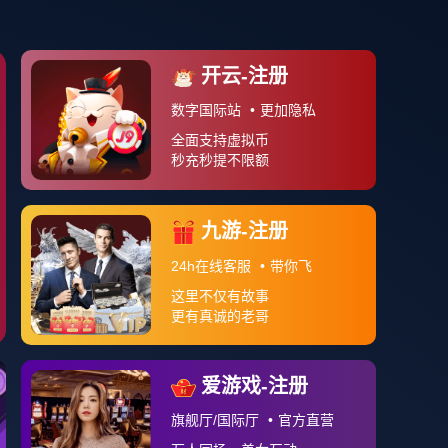
搜索
排行榜
热门文章
最多评论
随机文章
开云体育官网-英格兰名将集体亮相，赛场上掀起热潮的简单介绍
开云平台-包含巴黎圣日耳曼再遭惨败，赛季前景堪忧的词条
开云体育下载-大连一方客场惊险胜出，连胜热潮继续的简单介绍
开云官方app入口-江苏连平，争冠形势依然乐观的简单介绍
开云体育APP下载-尤文图斯遭败淘汰，终结欧冠之路
开云下载-关于一鼓作气，一鸣惊人，强项得分稳健的信息
开云体育中国-关于巴黎圣日耳曼豪取九连胜，欧冠冠军梦再次升温的信息
开云平台-关于华连斯吉夫的发挥表现出色，帮助球队实现连胜的信息