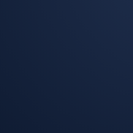
声
1.本站遵循行业规范，任何转载的稿件都会明确标
明
源，不尊重原创的行为开云体育将追究责任；3.作
相关文章
开云体育中国-钢铁意志穿透中
开云体育平台APP-1.红
亚铁幕，库尔图瓦用拳头与怒
席卷G组，比利时黄金
吼，为罗马尼亚凿开2026世界
终极救赎，以齐耶赫为
杯的星辰大海
穿塞尔维亚防线（侧重
个人英雄）
开云体育平台APP-哈基米之剑
开云体育中国-致命一击