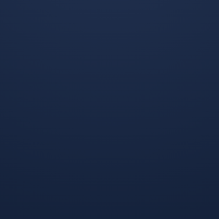
注作者和来源；2.本站的原创文章，请转载时务必注明文章作者和来
者投稿可能会经我们编辑修改或补充。
色风暴
开云体育平台APP-2026世界
开云平台-硝烟中的孤勇者，当
一代的
杯巅峰对决，日耳曼战车的钢
绝杀、神扑与铁血意志，在20
刃，刺
铁齿轮，如何碾碎非洲雄狮的
26世界杯的十字路口交织
救赎与
野性冲锋
，唯此
开云官方app入口-孤峰独峙，
开云体育官方网站-2026巅峰