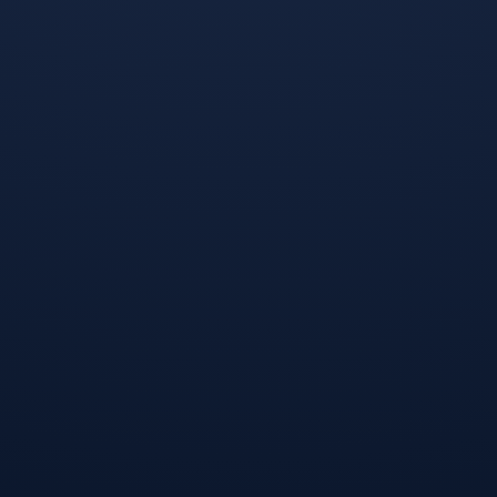
铁洪流
当萨卡的光芒照亮2026世界杯
之夜，西班牙的完美风暴，与
英的刀
半决赛，哥斯达黎加用一场完
塔雷米那抹孤独的亮色
胜改写足球版图