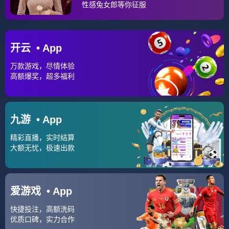
1.本站遵循行业规范，任何转载的稿件都会明确标注作者和来源；2.
本站的原创文章，请转载时务必注明文章作者和来源，不尊重原创
的行为开云体育将追究责任；3.作者投稿可能会经我们编辑修改或补
充。
相关文章