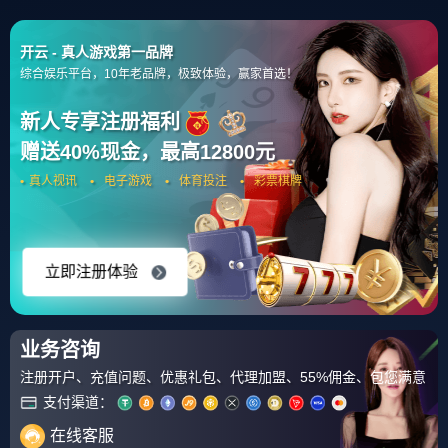
首页
战术解读
正文
开云体育-北爱尔兰不敌荷兰，欧洲杯梦想渐行渐远
开云体育
阅读：400
2025-07-20 03:20:22
北爱尔兰足球世界排名75位北爱尔兰在北欧实力同样略显逊
色，目前北爱尔兰以1325分位居FIFA世界排名第75位，欧洲
排名第36位北爱尔兰在欧洲杯创造的最好成绩是在2016年法
国欧洲杯上打入十六强本届欧预赛，北爱尔兰整体表现低
迷，目前球队8轮小组赛过后仅取得2胜6负的劣绩仅排在H组
倒数第二位，理论上。