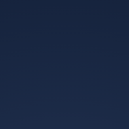
”，巴西阵型前压至意大利半场，两名边后卫几乎变身边锋，中场
切断，意大利试图通过长传找前锋，但巴西双中卫的空中优势
进了大海。
数：巴西14次，意大利2次，意大利门将多纳鲁马高接低挡，扑出
利森的头球，但所有人都明白：这注定是一场寸步难行的苦
，这不是一支防守球队应有的姿态，而是一支被彻底压制、无
体，每一寸压迫都在消耗意大利的血肉与意志，第67分钟,巴西