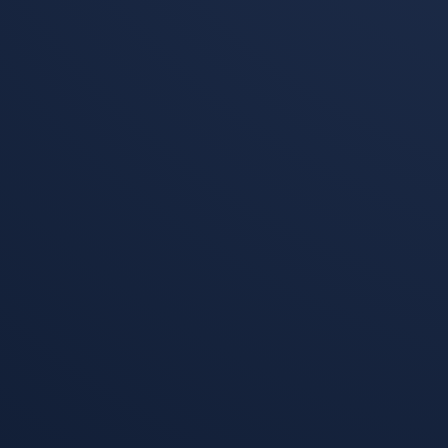
是“唯一的选择”。
意大利的黄昏，巴西的黎明
2026年6月，B组第二轮，巴西1-0意大利，比
不过是对整场比赛巴西全场压制的一次完美注脚。
意大利不是输在斗志，也不是输在防守，他们输给
是那个总在关键时刻掉链子的“美丽足球”代表，他
很多年后，当人们回忆起这届世界杯的B组，他们
而在于——蓝衣军团的黄昏，终于来了，而属于桑
声
1.本站遵循行业规范，任何转载的稿件都会明确标
明
源，不尊重原创的行为开云体育将追究责任；3.作