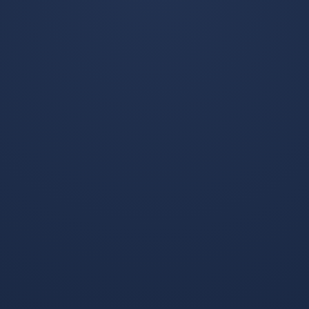
传导——拉菲尼亚内切吸引防守，维尼修斯轻巧横拨，卡塞米
诺·费尔南德斯脚下。
兜出一道弧线，皮球绕过意大利中卫的封堵，直挂球门左上死
变它的轨迹，球网震颤,全场沸腾。
，意大利整场比赛都在试图堵住裂缝，但B费的“致命一击”像
终崩断的防线。
起2006年之后的漫长低谷，但更多人看到的是巴西足球的现
压迫撕裂对手，用跑动与换位制造空间，用一颗“葡萄牙制造的
是来证明什么的，我只是想赢。”这句话背后，是巴西队压抑多
，包裹南美足球的创造力与灵性时，他们就不再是“热门”，而