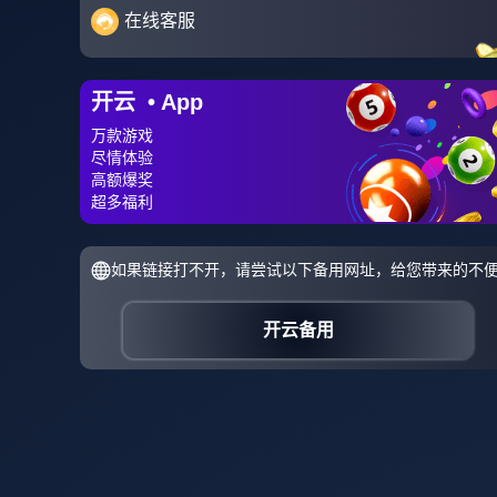
而意大利，正处于新旧交替的阵痛期，缺少顶级锋
的速度与灵动，赛前媒体半开玩笑地说：“意大利唯