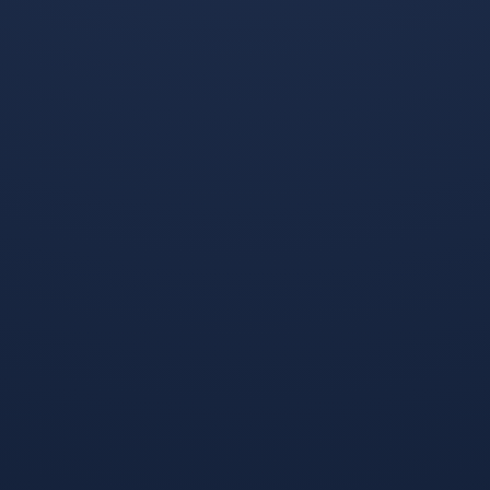
分看似接近，过程却是一场彻底的碾压，那粒由B费完成的致命一击,
了一个时代的差距，巴西用一场唯一性的比赛宣告：他们不再
们是带着链条的猛兽,是压垮一切的战术洪流。
会说：巴西碾压意大利那天，比赛的真正意义不在那一个进球，
巴军团的黎明，正被一个葡萄牙式的致命一击,高高照亮。
可以去百度分享获取分享代码输入这里。
注作者和来源；2.本站的原创文章，请转载时务必注明文章作者和来
者投稿可能会经我们编辑修改或补充。