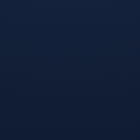
开云体育中国-钢铁意志穿透中亚
开云体育平台APP-1.红色风暴席
铁幕，库尔图瓦用拳头与怒吼，为
卷G组，比利时黄金一代的终极救
罗马尼亚凿开2026世界杯的星辰
赎，以齐耶赫为刃，刺穿塞尔维亚
大海
防线（侧重救赎与个人英雄）
开云体育平台APP-2026世界杯巅
开云平台-硝烟中的孤勇者，当绝
峰对决，日耳曼战车的钢铁齿轮，
杀、神扑与铁血意志，在2026世
如何碾碎非洲雄狮的野性冲锋
界杯的十字路口交织
开云体育平台APP-哈基米之剑与
开云体育中国-致命一击，唯此一
雪国铁幕，2026世界杯北欧奇迹
瞬，当哥伦比亚的钢铁洪流碾过玫