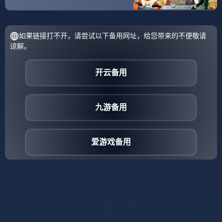
创新、战术变革或体系优化，实现对传统强权的超越，这类
胜利具有强烈的象征意义，能够激发整个地区或运动类别的
信心与投入。
如美国在亚特兰大的统治,体现了“中心强化控制”的战略，传统
强国通过在关键战中展示无可争议的优势，巩固其体系优越
性的叙事，同时震慑潜在挑战者，这种胜利不仅是竞技层面
的，更是心理和战略层面的。