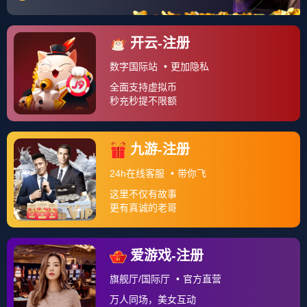
程碑时刻——加纳队以1-0击败澳大利亚，成为首支闯入奥运
足球四强的非洲球队。
这场比赛的意义远超比分本身,在奥运足球长期被欧洲和南美
主导的格局下，加纳队的突破象征着非洲足球从“潜力
股”到“竞争者”的身份转变，他们的成功并非偶然，而是整个
非洲大陆足球体系化发展的必然结果，从青少年培养到战术
创新，非洲球队开始展示出与传统强队抗衡的系统性能力。
马赛之战成为奥运足球历史上的分水岭,此后，非洲球队在奥
运足球舞台上的表现日益抢眼：1996年尼日利亚夺冠，2000
年喀麦隆登顶，这场关键战如同一块投入平静湖面的石头，
涟漪效应改变了全球足球的力量平衡。
亚特兰大回应：梦之队的战略宣言