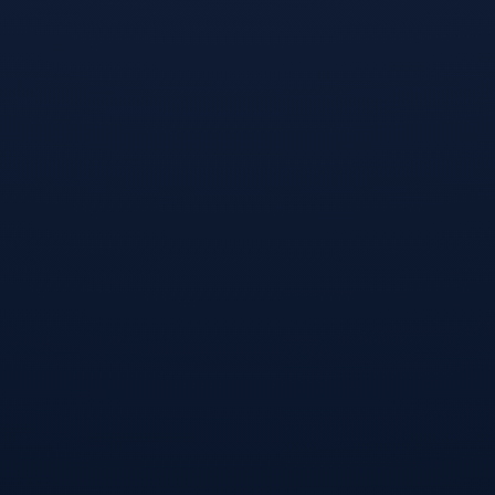
背后的临场兵法
瑰之国，久保建英的刀锋划破202
6的苍穹
开云官方app入口-孤峰独峙，当
开云体育官方网站-2026巅峰之
萨卡的光芒照亮2026世界杯半决
夜，西班牙的完美风暴，与塔雷米
赛，哥斯达黎加用一场完胜改写足
那抹孤独的亮色
发表评论
球版图