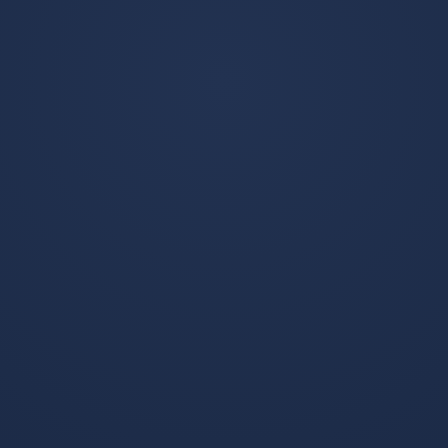
那么究竟是什么原因让热刺轻松取胜呢首先一个不容忽视的
原因就是热刺的整体实力，作为英超的传统强队，热刺的实
力还是不可小觑的，尽管说不是英超最强的，但凯恩和孙兴
慜这两大王牌，别说是安特卫普了，即便是与豪门作战，也
会令对手心惊胆战的，所以说，从牌面上来看，热刺的实力
还是在安特卫普之上的。
2010世界杯预选赛，荷兰队8战全胜以优异的战绩轻松晋级，
并在世界杯上小组以3战全胜战绩闯入淘汰赛，并在18决赛中
21淘汰斯洛伐克，杀入八强在7月2日的14决赛中，面对夺冠
热门巴西队，荷兰队在先失一球的情况下，凭借中场核心斯
内德的出色发挥，21逆转取胜，成功晋级半决赛双方历史交
锋9场。
对手的战术布置球员临场发挥等都难以完全掌控，微小的失