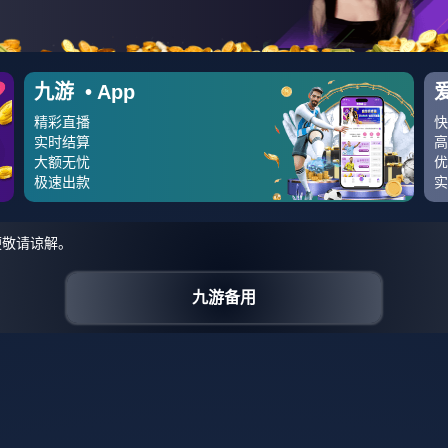
和战术执行力,第12分钟，中场核心法拉杰一脚长传撕裂摩洛哥
直挂死角，1比0。
体系积累的成果——从2022年击败阿根廷的惊艳，到2026年
代名词，而是逐渐拥有了控球、压迫和体系化的打法。