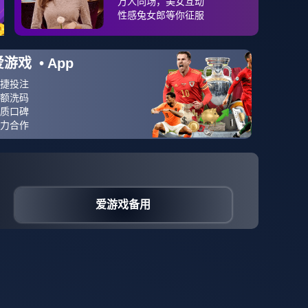
开云体育-火箭队成为新赛季黑马，突然崛起引发关注
最近发表
开云体育app-碾压与统治，2026世界杯E组
焦点战，美国如何用钢铁防线与孙兴慜的闪电
开云体育中国-当门神成为上帝，库尔图瓦
速度击溃喀麦隆
的指尖，如何预言了2026世界杯D组的唯一剧
开云官网-红魔的黄昏与北欧童话的终结，
本
凯恩刺穿B组迷雾，比利时在2026世界杯的绝
开云体育下载-当安第斯雄鹰撕裂斗牛士战
境救赎
袍，2026世界杯A组，一场被预言颠覆的碾压
开云体育登录-沙漠绿洲的奇迹，当布罗佐
与萨内的不朽独白
维奇点燃2026世界杯E组，乌兹别克斯坦的进
开云下载-逆转之夜，当战术纪律击碎技术
攻狂想曲
神话—2026世界杯A组关键战墨西哥式胜利的
开云体育登录-致命一击的另一种定义，当
深层解码
萨内、替补席与命运在2026年G组交织
开云体育中国-钢铁意志穿透中亚铁幕，库
尔图瓦用拳头与怒吼，为罗马尼亚凿开2026
开云体育平台APP-1.红色风暴席卷G组，比
世界杯的星辰大海
利时黄金一代的终极救赎，以齐耶赫为刃，刺
开云体育下载-1.热血风格，绝杀！维尼修斯