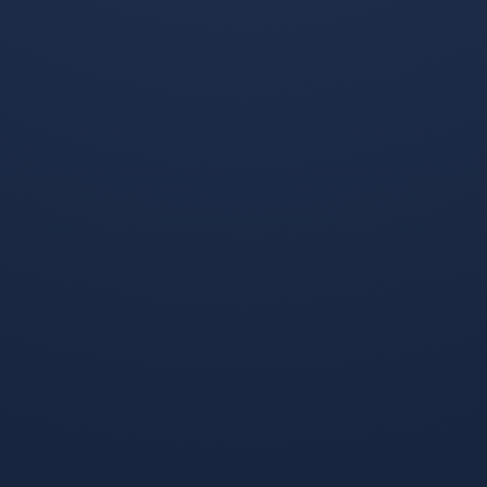
定
截然不同却同样震撼的足球叙事：一种是新王崛起、亚洲足球实现
用经验和坚韧守护着传统豪门的尊严。
历史上对非洲球队取得的最大分差胜利之一；而吉鲁在关键战中双
一。
的最终格局：法国小组第一，沙特小组第二，双双出线，而摩洛
界杯小组赛中，凭借一场“碾压级”胜利，力压非洲劲旅出线。
偶然，是沙特人十年深耕结出的果实；也不是告别，是吉鲁用自