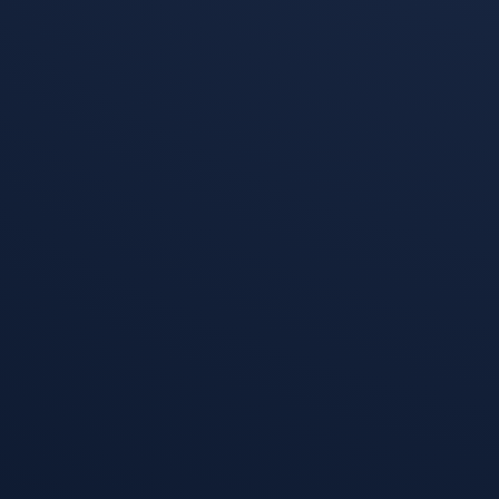
那一天,在2026年的盛夏，G组的风暴中心，写下
声
1.本站遵循行业规范，任何转载的稿件都会明确标
明
源，不尊重原创的行为开云体育将追究责任；3.作
相关文章
开云体育中国-当门神成为上
开云体育登录-沙漠绿
帝，库尔图瓦的指尖，如何预
迹，当布罗佐维奇点燃20
言了2026世界杯D组的唯一剧
界杯E组，乌兹别克斯
本
攻狂想曲