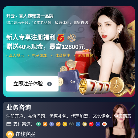
首页
体坛热点
正文
开云体育官方网站-伊萨克一锤定音，哥伦比亚的唯一
时刻与澳大利亚的遗憾终章
开云体育
阅读：270
2026-01-28 12:10:41
在足球的世界里,有些瞬间因其不可复制的决定性而成为永
恒，当哥伦比亚与澳大利亚在激烈的对决中僵持不下时，时
间仿佛被压缩成一道窄门，而穿过它的唯一钥匙，握在了哥
伦比亚前锋伊萨克的手中，这不仅仅是一场普通的胜利，这
是一次关于“唯一性”的完美诠释——唯一的机会、唯一的英
雄、唯一改写历史的弧线。
战术的泥潭与耐心的博弈