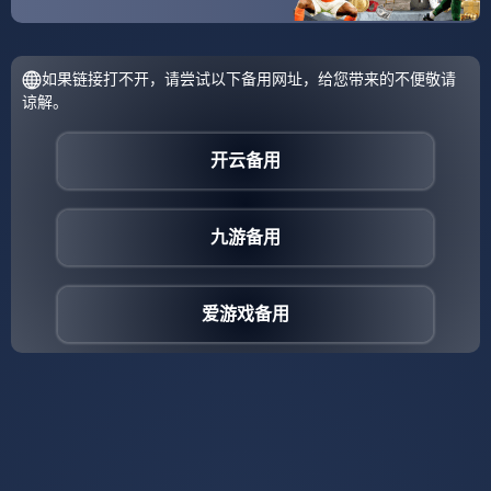
经过激烈的角逐，最终王玉芝、胡金艳、贾琳三位老师
荣获冠亚季军，马蕊、张贞等14位老师获得优秀奖，其他所
有参与老师获得纪念奖。