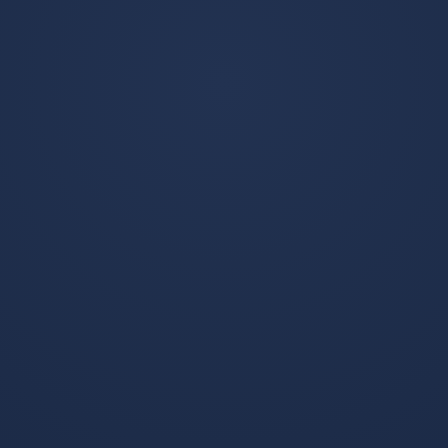
汉字是中华民族的伟大创造和宝贵财富，它从仓颉造字的神
话中一路蜿蜒走来，记录着中华文明的成长历程。正如余光
中所说：“只要仓颉的灵感不灭，美丽的中文不老， 那形象、
那磁石一般的向心力当然常在。”美好的时间都是短暂的，但
老师们能够从本次大赛中领略到汉字拥有的无限之美，从此