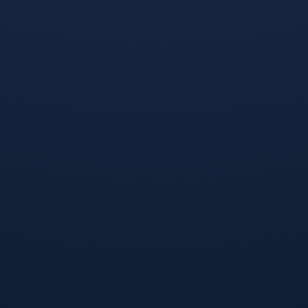
开云体育官网-1.沙漠风暴，奥斯
开云体育APP下载-扩展与构思
梅恩的猎鹰之爪，如何撕碎太极虎
的亚洲王座？
开云体育入口-维京战吼再现奇
开云体育下载-唯一，当逆转成为
迹，2026世界杯，冰岛用闪电刺
宿命，当神勇写就永恒—2026世
穿红魔，迪亚斯一剑封喉
界杯G组生死战全记录
开云平台-当唯一成为宿命，2026
开云APP-构思（扩展思维）
世界杯H组焦点战，哥斯达黎加的
碾压美学与萨内的孤独王座