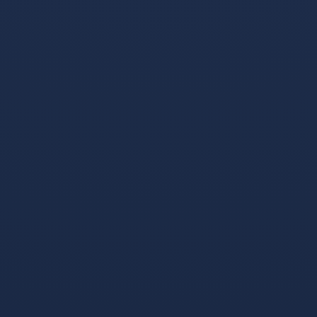
的ADC选手Rekkles，他们还是将SKT拖到了第五局。而在D
eilor的带领下，他们变得越来越强。
18-0的夏季赛常规赛战绩绝对是不容置疑的，而他们是
一支适应能力很强的A级队伍，可以在失败之后快速卷土重
来。
想要从小组出现甚至走得更远，Reignover的gank需要极
具效率，特别是对于他们的上路。而如果Yellowstar冒险的前
期游走能够成功，Fnatic就可以度过自己相对薄弱的游戏前
期，为他们的胜利奠定局面。如果不是这样，他们很可能被
其他更强的战队抓住机会。