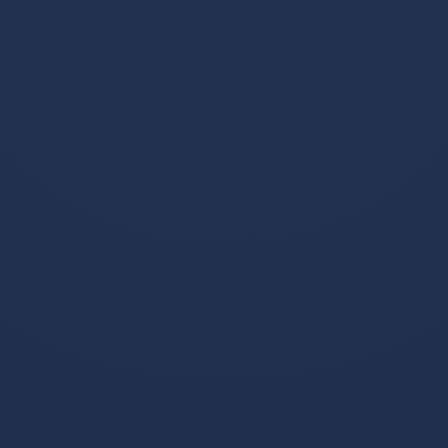
以令人印象深刻的表现战胜Fntic，甚至与SKT打得难解难
分。现在各位大概知道这是一支怎样的队伍了。
Ahq的各个位置上都没有累赘——每位选手至少都是这次
赛事上排在前一半的，还有很多甚至可以排得更高。同样，
他们也不太可能有哪名选手发挥突然失常。因此，ahq在执行
自己的主要战术——团战上会非常稳定。
但是ahq这种非常单一的获胜方式却造成了两大隐忧。如
何ahq面对的是一支拥有相当甚至更强团战能力的队伍，那么
他们的战术瞬间就不奏效了。他们无法利用团战取得优势，
会让他们所有的希望都打了水漂。对手会在地图控制，视野
控制以及资源控制室取胜——尽管ahq并非不担心这些，但这
并不是他们的重心所在。