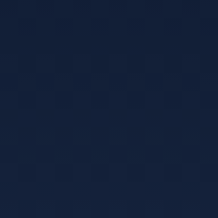
补上单AmazingJ也拿出过德莱厄斯，菲奥娜和奥拉夫为他们
上路的威胁点填充更多的弹药，并希望主导总决赛的舞台。
如果EDG的胜利有个固定模式，那么就会从Clearlove开
始。EDG会在线上的小规模战斗开始建立优势，并让Clearlo
ve帮助队伍开始滚雪球。这他们四场失利中，有两场Clearlov
e的英雄池都被对手通过英雄克制或者禁用针对了。
有意思的是，如果说EDG会在全球总决赛上遇到什么难
题，那也会是他们的适应能力。从他们的表现上看我们难以
得知EDG在5.18版本会有怎样的表现，特别是考虑到他们上
次在总决赛中的表现。不过，EDG显然正在上升当中，已经
成为了一支能够从失败中再次崛起的队伍。我们将会看看是
否有其他队伍能够阻止他们前进。