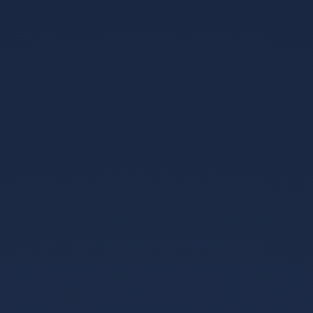
就是保护自己的打野。如果有队伍能够直击TBQ这个LGD的
弱点，他们可能会在GODV和imp有足够的补刀优势之前在5v
5的战斗中获得胜利。
不过提醒大家一下，LGD是个拖延大师，而比赛时间持
续越久，GODV和imp就将发育得越强大，尽管LGD战队有弱
点，但那也是他们的阿喀琉斯之踵。
SKT T1战队
Faker可能是这次总决赛上最强的选手，但SKT却并不一
定是最强的队伍。然而，我们说他们是这次比赛夺冠的大热
门却并非空穴来风。
他们领跑了整个2015LCK赛季，在春季赛和夏季赛中都