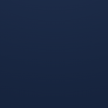
头球划过雨幕，整个南大陆看见体育如何将伤痕锻造成勋
章。
1.本站遵循行业规范，任何转载的稿件都会明确标注作者和来源；2.
本站的原创文章，请转载时务必注明文章作者和来源，不尊重原创
的行为开云体育将追究责任；3.作者投稿可能会经我们编辑修改或补
充。
相关文章
开云体育官方网站-当东瀛风骨遇
开云APP-逆转之王，德布劳内一
上桑巴之魂，内马尔领衔的波兰，
剑封喉，喀麦隆在E组上演血色黎
如何用一场完胜改写世界杯叙事
明