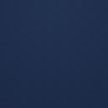
讨论福登那个美妙的弧线球，而不是裁判的隐形眼镜。"
足球外交时刻深夜的马拉多纳雕像前出现动人画面：阿根廷
球迷协会负责人将蓝白围巾系在英格兰球迷肩上，对方回赠
印着"THANKYOUBUENOSAIRES"的徽章。执勤警察悄悄移
开路障，让两国球迷在广场中央跳起即兴探戈。
梅西离场前在球员通道停步，突然转身拥抱正在整理装备的
凯恩。"1998年世界杯你安慰小贝的照片挂在我童年卧
室，"梅西的耳语被唇语专家破译，"今天轮到我们传递这个传
统。"
雨后的布宜诺斯艾利斯星空澄澈，电子记分牌仍闪烁着2-1的
比分。体育场外墙上新涂鸦迅速传播网络：足球剖开政治顽
石，绽出带露的橄榄枝。这场被赋予太多沉重意义的对决，
最终以最轻盈的姿态写入奥林匹克史册——当劳塔罗的决胜