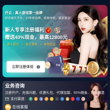
首页
球队新闻
正文
开云平台-世纪对决与和解之握：阿根廷险胜英格兰，
梅西赛后温情致敬三狮军团
开云体育
阅读：368
2025-08-01 21:16:08
宿命轮回——上帝之手阴影下的90分钟鏖战
布宜诺斯艾利斯的暴雨冲刷着马拉多纳体育场的草坪，看台
上蓝白旗帜与圣乔治旗在雨幕中猎猎翻飞。这座以"上帝之
手"缔造者命名的球场，在奥运半决赛之夜迎来最具宿命感的
对决——阿根廷VS英格兰。
战争记忆与足球救赎当大屏幕打出双方首发名单时，看台西
北角突然展开一幅巨型TIFO：1982年马岛战争的黑白照片
旁，印着鲜红标语"足球缝合伤痕"。42年前的政治硝烟与今日
的绿茵战场在时空隧道中轰然相撞。英格兰主帅索斯盖特赛