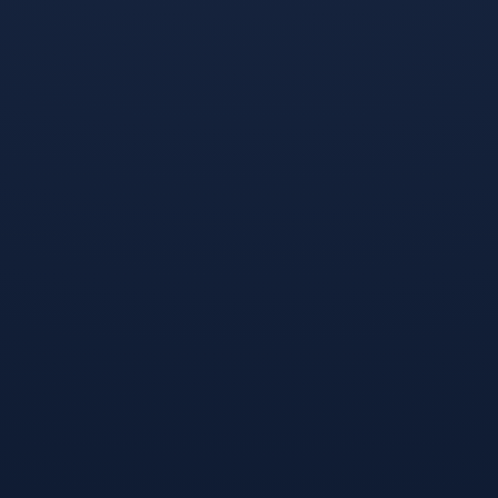
开云体育app-碾压与统治，2026
开云体育下载-当安第斯雄鹰撕裂
世界杯E组焦点战，美国如何用钢
斗牛士战袍，2026世界杯A组，一
铁防线与孙兴慜的闪电速度击溃喀
场被预言颠覆的碾压与萨内的不朽
麦隆
独白
开云下载-逆转之夜，当战术纪律
开云体育登录-致命一击的另一种
击碎技术神话—2026世界杯A组关
定义，当萨内、替补席与命运在2
键战墨西哥式胜利的深层解码
026年G组交织
开云体育下载-1.热血风格，绝
开云体育在线-蓝金双雄的碰撞，
杀！维尼修斯一剑封喉，美利坚战
当欧洲红魔遇上巴尔干之鹰—202
车碾碎中亚铁骑！
6世界杯G组焦点战，格列兹曼用
大师级表演定义唯一