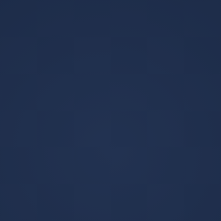
但皮亚斯特里没有，他在所有高速弯中选择了“柔化”的赛车
线，故意让出弯心，用更长的弧线来保护右后胎，这种操作
需要极强的驾驶自信和对轮胎磨损的精确计算——而他在比
赛中连续执行了12圈，将追近的红牛赛车硬生生磨没了引擎
温度，当红牛赛车因为持续的跟进导致刹车系统报警时，皮
亚斯特里的工程师只在无线电里说了一句：“现在是属于你的
时间。”
他以领先第二名5.7秒的巨大优势率先冲线，那一刻，他不仅
仅是在庆祝胜利，更是在向整个围场宣告：是“新王”的时代。