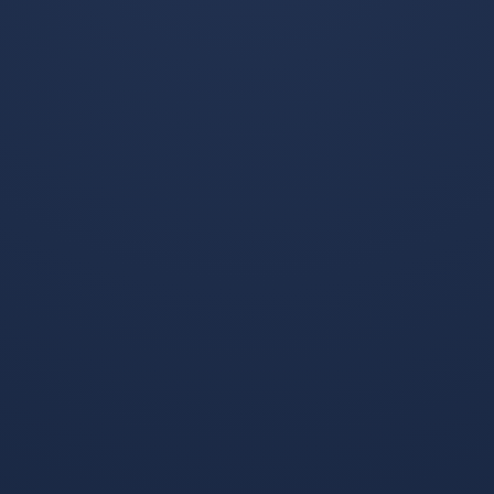
F1最美的样子
这一天，F1展现出了它最迷人的两面，哈斯车队的翻盘，
是“平凡之师”坚守信念、抓住机会就能逆天改命的史诗；而皮
亚斯特里的带队取胜，则是天赋与智慧合一,天才车手迈向伟
大之路的第一块冠冕。